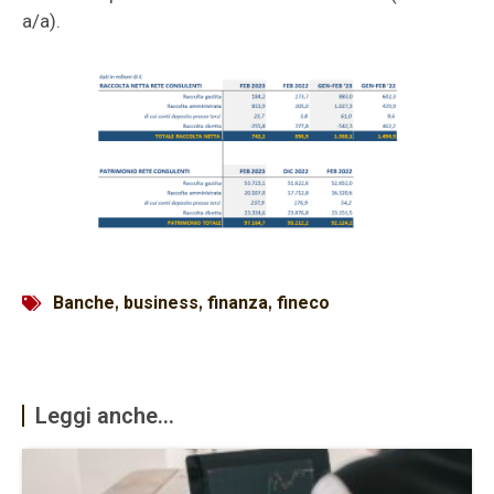
a/a).
Banche
,
business
,
finanza
,
fineco
Leggi anche...