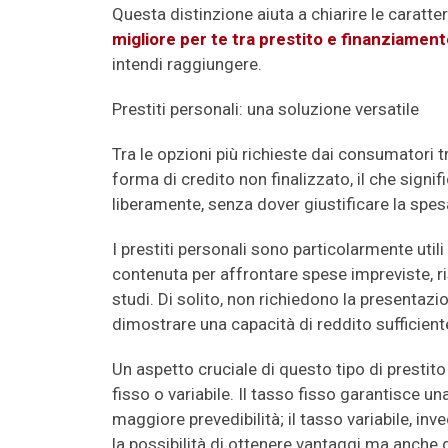
Questa distinzione aiuta a chiarire le caratte
migliore per te tra prestito e finanziamen
intendi raggiungere.
Prestiti personali: una soluzione versatile
Tra le opzioni più richieste dai consumatori 
forma di credito non finalizzato, il che signi
liberamente, senza dover giustificare la spesa
I prestiti personali sono particolarmente uti
contenuta per affrontare spese impreviste, ris
studi. Di solito, non richiedono la presentazi
dimostrare una capacità di reddito sufficient
Un aspetto cruciale di questo tipo di prestit
fisso o variabile. Il tasso fisso garantisce u
maggiore prevedibilità; il tasso variabile, in
la possibilità di ottenere vantaggi ma anche d