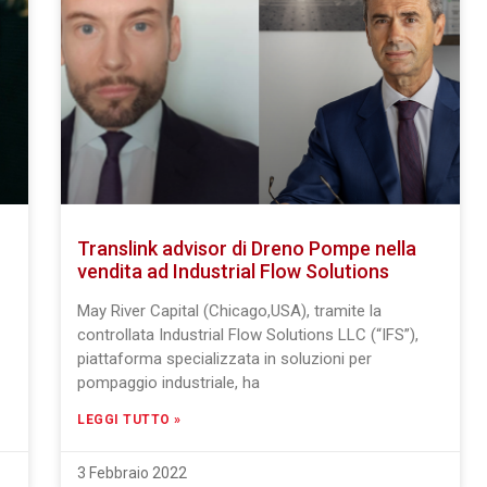
Translink advisor di Dreno Pompe nella
vendita ad Industrial Flow Solutions
May River Capital (Chicago,USA), tramite la
controllata Industrial Flow Solutions LLC (“IFS”),
piattaforma specializzata in soluzioni per
pompaggio industriale, ha
LEGGI TUTTO »
3 Febbraio 2022