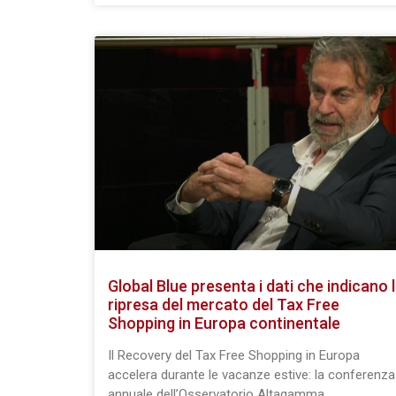
Global Blue presenta i dati che indicano 
ripresa del mercato del Tax Free
Shopping in Europa continentale
Il Recovery del Tax Free Shopping in Europa
accelera durante le vacanze estive: la conferenza
annuale dell’Osservatorio Altagamma.