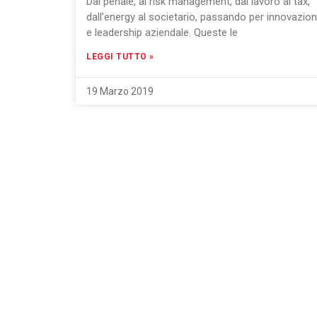
Dal penale, al risk management, dal lavoro al tax,
dall’energy al societario, passando per innovazio
e leadership aziendale. Queste le
LEGGI TUTTO »
19 Marzo 2019