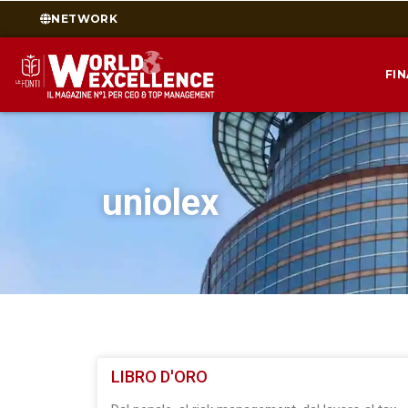
NETWORK
FI
uniolex
LIBRO D'ORO