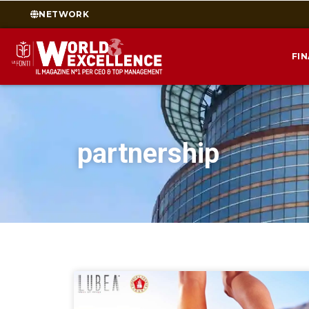
NETWORK
FI
partnership