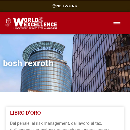
NETWORK
bosh rexroth
LIBRO D'ORO
Dal penale, al risk management, dal lavoro al tax,
dall’energy al societario, passando per innovazione e