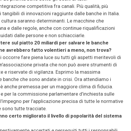
tegrazione competitiva fra canali. Più qualità, più
i tangibili di innovazioni raggiunte dalle banche in Italia.
cultura saranno determinanti. Le macchine che
a e dalle regole, anche con continue riqualificazioni
uidati dalle persone e non schiacciarle.
tere sul piatto 20 miliardi per salvare le banche
 ne avrebbero fatto volentieri a meno, non trova?
 occorre fare piena luce su tutti gli aspetti meritevoli di
un’associazione privata che non può avere strumenti di
ate e riservate di vigilanza. Esprimo la massima
e banche che sono andate in crisi. Ora attendiamo i
e è anche premessa per un maggiore clima di fiducia.
 e per la commissione parlamentare d’inchiesta sulle
, l’impegno per l’applicazione precisa di tutte le normative
 sono tutte tracciate.
no certo migliorato il livello di popolarità del sistema
stivamente accertati e perseguiti tutti i responsabili