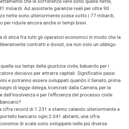
ettamente che le sofferenze vere sono quelle nette,
miliardi. Ad assisterle garanzie reali per oltre 90
nze nette sono ulteriormente scese sotto i 77 miliardi,
o per ridurle ancora anche in tempi brevi.
a di etica fra tutti gli operatori economici in modo che la
i liberamente contratti e dovuti, sia non solo un obbligo
uelle sui tempi della giustizia civile, baluardo per i
icatore decisivo per attrarre capitali. Significativi passi
 anni e potranno essere sviluppati quando il Senato, prima
isegni di legge delega, licenziati dalla Camera, per la
e dell’insolvenza e per l’efficienza del processo civile.
 bancario?
lla cifra record di 1.231 e stanno calando ulteriormente e
sportello bancario ogni 2.041 abitanti, una cifra
 economie di scala sono sviluppate nelle più diverse