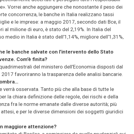
ghe». Vorrei anche aggiungere che nonostante il peso dei
 forte concorrenza, le banche in Italia realizzano tassi
miglie e le imprese: a maggio 2017, secondo dati Bce, il
ri al milione di euro, è stato del 2,19%. In Italia del
so medio in Italia è stato dell’1,14%, migliore dell’1,31%,
he le banche salvate con l’intervento dello Stato
lvenze. Com’è finita?
i quadrimestrali del ministero dell’Economia disposti dal
 2017 favoriranno la trasparenza delle analisi bancarie.
l’ombra…
 verrà osservata. Tanto più che alla base di tutte le
r la chiara definizione delle regole, dei rischi e della
enza fra le norme emanate dalle diverse autorità; più
ttesi, e per le diverse dimensioni dei soggetti giuridici
con maggiore attenzione?