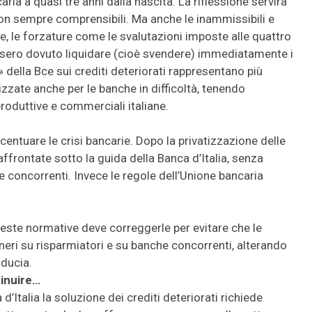
a a quasi tre anni dalla nascita. La riflessione servirà
non sempre comprensibili. Ma anche le inammissibili e
eme, le forzature come le svalutazioni imposte alle quattro
sero dovuto liquidare (cioè svendere) immediatamente i
» della Bce sui crediti deteriorati rappresentano più
izzate anche per le banche in difficoltà, tenendo
roduttive e commerciali italiane.
entuare le crisi bancarie. Dopo la privatizzazione delle
 affrontate sotto la guida della Banca d’Italia, senza
he concorrenti. Invece le regole dell’Unione bancaria
queste normative deve correggerle per evitare che le
oneri su risparmiatori e su banche concorrenti, alterando
iducia.
minuire…
talia la soluzione dei crediti deteriorati richiede