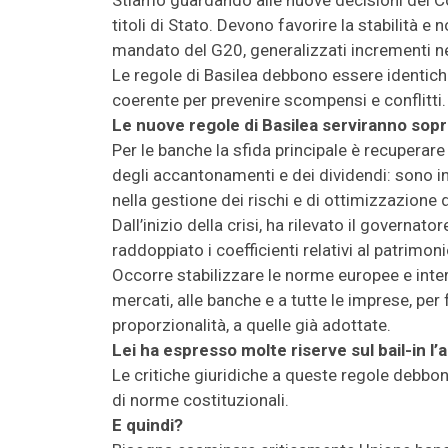
Stiamo guardando alle nuove decisioni del Co
titoli di Stato. Devono favorire la stabilità e
mandato del G20, generalizzati incrementi nei
Le regole di Basilea debbono essere identich
coerente per prevenire scompensi e conflitti.
Le nuove regole di Basilea serviranno sopr
Per le banche la sfida principale è recuperare 
degli accantonamenti e dei dividendi: sono inf
nella gestione dei rischi e di ottimizzazione d
Dall’inizio della crisi, ha rilevato il governat
raddoppiato i coefficienti relativi al patrimon
Occorre stabilizzare le norme europee e intern
mercati, alle banche e a tutte le imprese, per
proporzionalità, a quelle già adottate.
Lei ha espresso molte riserve sul bail-in l
Le critiche giuridiche a queste regole debbon
di norme costituzionali.
E quindi?