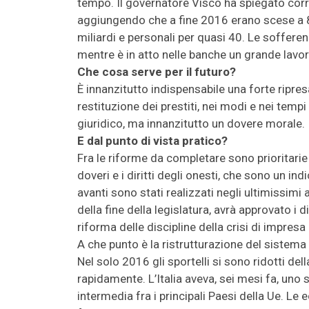
tempo. Il governatore Visco ha spiegato corr
aggiungendo che a fine 2016 erano scese a 81 
miliardi e personali per quasi 40. Le soffere
mentre è in atto nelle banche un grande lavor
Che cosa serve per il futuro?
È innanzitutto indispensabile una forte ripres
restituzione dei prestiti, nei modi e nei temp
giuridico, ma innanzitutto un dovere morale.
E dal punto di vista pratico?
Fra le riforme da completare sono prioritarie q
doveri e i diritti degli onesti, che sono un ind
avanti sono stati realizzati negli ultimissimi
della fine della legislatura, avrà approvato i d
riforma delle discipline della crisi di impresa 
A che punto è la ristrutturazione del sistema
Nel solo 2016 gli sportelli si sono ridotti de
rapidamente. L’Italia aveva, sei mesi fa, uno 
intermedia fra i principali Paesi della Ue. Le