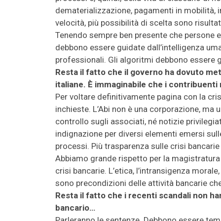
dematerializzazione, pagamenti in mobilità, in
velocità, più possibilità di scelta sono risultat
Tenendo sempre ben presente che persone e 
debbono essere guidate dall’intelligenza uman
professionali. Gli algoritmi debbono essere g
Resta il fatto che il governo ha dovuto met
italiane. È immaginabile che i contribuenti
Per voltare definitivamente pagina con la crisi
inchieste. L’Abi non è una corporazione, ma 
controllo sugli associati, né notizie privilegi
indignazione per diversi elementi emersi sull
processi. Più trasparenza sulle crisi bancari
Abbiamo grande rispetto per la magistratura
crisi bancarie. L’etica, l’intransigenza morale
sono precondizioni delle attività bancarie che
Resta il fatto che i recenti scandali non han
bancario…
Parleranno le sentenze. Debbono essere tempe