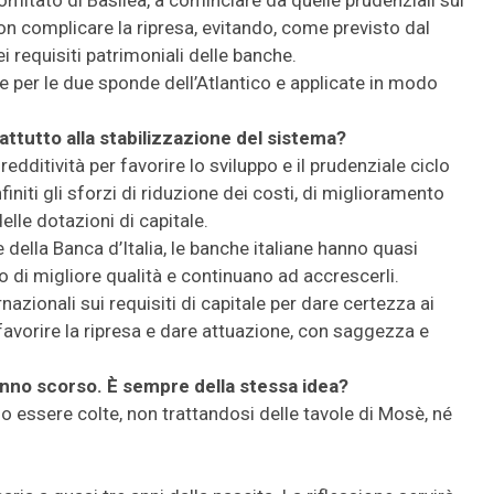
mitato di Basilea, a cominciare da quelle prudenziali sui
 non complicare la ripresa, evitando, come previsto dal
 requisiti patrimoniali delle banche.
e per le due sponde dell’Atlantico e applicate in modo
attutto alla stabilizzazione del sistema?
redditività per favorire lo sviluppo e il prudenziale ciclo
initi gli sforzi di riduzione dei costi, di miglioramento
elle dotazioni di capitale.
ore della Banca d’Italia, le banche italiane hanno quasi
io di migliore qualità e continuano ad accrescerli.
azionali sui requisiti di capitale per dare certezza ai
 favorire la ripresa e dare attuazione, con saggezza e
’anno scorso. È sempre della stessa idea?
o essere colte, non trattandosi delle tavole di Mosè, né