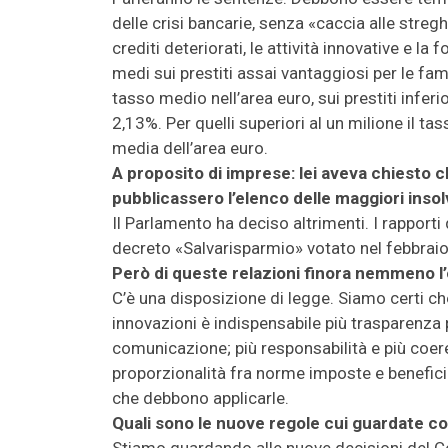
delle crisi bancarie, senza «caccia alle stre
crediti deteriorati, le attività innovative e la
medi sui prestiti assai vantaggiosi per le fa
tasso medio nell’area euro, sui prestiti inferio
2,13%. Per quelli superiori al un milione il tas
media dell’area euro.
A proposito di imprese: lei aveva chiesto c
pubblicassero l’elenco delle maggiori inso
Il Parlamento ha deciso altrimenti. I rapport
decreto «Salvarisparmio» votato nel febbraio
Però di queste relazioni finora nemmeno 
C’è una disposizione di legge. Siamo certi che
innovazioni è indispensabile più trasparenza pe
comunicazione; più responsabilità e più coer
proporzionalità fra norme imposte e benefici a
che debbono applicarle.
Quali sono le nuove regole cui guardate 