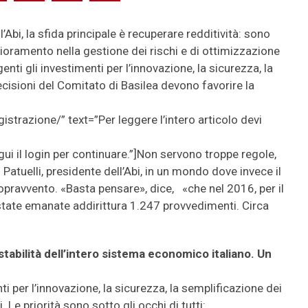
ell’Abi, la sfida principale è recuperare redditività: sono
miglioramento nella gestione dei rischi e di ottimizzazione
nti gli investimenti per l’innovazione, la sicurezza, la
cisioni del Comitato di Basilea devono favorire la
istrazione/” text=”Per leggere l’intero articolo devi
gui il login per continuare.”]Non servono troppe regole,
Patuelli, presidente dell’Abi, in un mondo dove invece il
opravvento. «Basta pensare», dice, «che nel 2016, per il
state emanate addirittura 1.247 provvedimenti. Circa
stabilità dell’intero sistema economico italiano. Un
 per l’innovazione, la sicurezza, la semplificazione dei
. Le priorità sono sotto gli occhi di tutti: