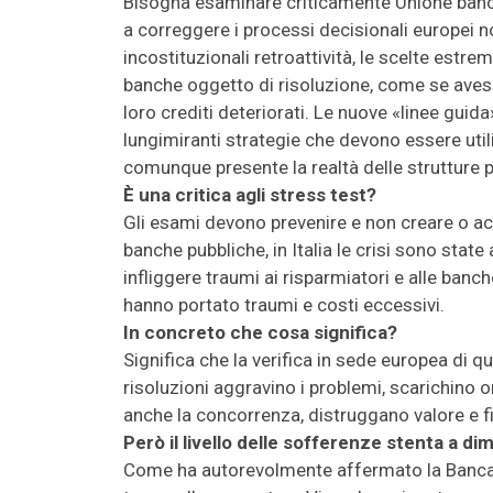
Bisogna esaminare criticamente Unione bancari
a correggere i processi decisionali europei 
incostituzionali retroattività, le scelte estr
banche oggetto di risoluzione, come se aves
loro crediti deteriorati. Le nuove «linee guida
lungimiranti strategie che devono essere util
comunque presente la realtà delle strutture p
È una critica agli stress test?
Gli esami devono prevenire e non creare o acc
banche pubbliche, in Italia le crisi sono state
infliggere traumi ai risparmiatori e alle banc
hanno portato traumi e costi eccessivi.
In concreto che cosa significa?
Significa che la verifica in sede europea di 
risoluzioni aggravino i problemi, scarichino 
anche la concorrenza, distruggano valore e f
Però il livello delle sofferenze stenta a di
Come ha autorevolmente affermato la Banca d’I