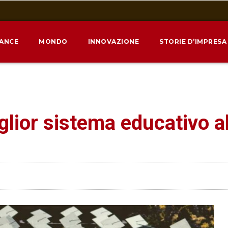
NANCE
MONDO
INNOVAZIONE
STORIE D’IMPRESA
miglior sistema educativo 