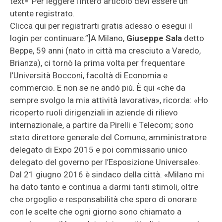
text=”Per leggere l’intero articolo devi essere un
utente registrato.
Clicca qui per registrarti gratis adesso o esegui il
login per continuare.”]A Milano,
Giuseppe Sala
detto
Beppe, 59 anni (nato in città ma cresciuto a Varedo,
Brianza), ci tornò la prima volta per frequentare
l’Università Bocconi, facoltà di Economia e
commercio. E non se ne andò più. È qui «che da
sempre svolgo la mia attività lavorativa», ricorda: «Ho
ricoperto ruoli dirigenziali in aziende di rilievo
internazionale, a partire da Pirelli e Telecom; sono
stato direttore generale del Comune, amministratore
delegato di Expo 2015 e poi commissario unico
delegato del governo per l’Esposizione Universale».
Dal 21 giugno 2016 è sindaco della città. «Milano mi
ha dato tanto e continua a darmi tanti stimoli, oltre
che orgoglio e responsabilità che spero di onorare
con le scelte che ogni giorno sono chiamato a