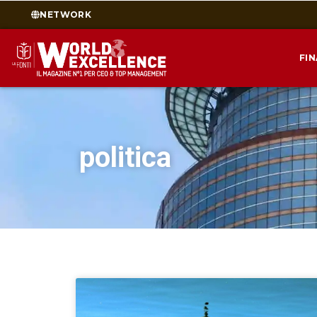
NETWORK
FI
politica