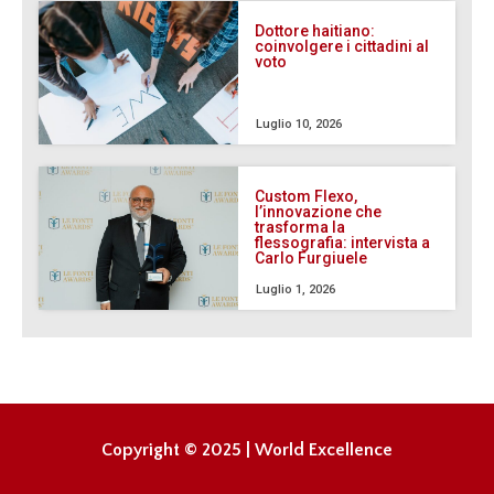
Dottore haitiano:
coinvolgere i cittadini al
voto
Luglio 10, 2026
Custom Flexo,
l’innovazione che
trasforma la
flessografia: intervista a
Carlo Furgiuele
Luglio 1, 2026
Copyright © 2025 | World Excellence