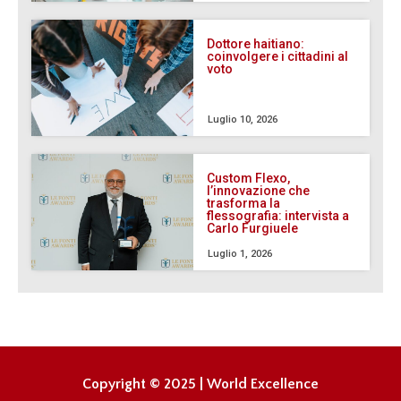
Dottore haitiano:
coinvolgere i cittadini al
voto
Luglio 10, 2026
Custom Flexo,
l’innovazione che
trasforma la
flessografia: intervista a
Carlo Furgiuele
Luglio 1, 2026
Copyright © 2025 | World Excellence