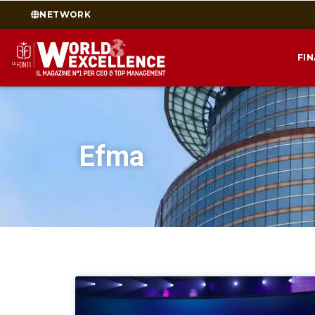
NETWORK
FI
Efma