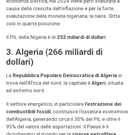
economia d’Africa, nel 2024 viene però svalutata a
causa della crescita dell’inflazione e per la forte
svalutazione della moneta nigeriana, la naira. Slitta
così in quarta posizione.
Il PIL della Nigeria è di
252 miliardi di dollari
.
3. Algeria (266 miliardi di
dollari)
La
Repubblica Popolare Democratica di Algeria
si
trova nell’Africa del nord: la capitale è
Algeri
, situata
ad estremo nord.
Il settore energetico, in particolare
l’estrazione dei
combustibili fossili
, costituisce l’ossatura economica
dell’Algeria, generando circa il 30% del PIL e oltre il
95% del valore delle esportazioni. Il Paese è il
diciottesimo al mondo per le
riserve petrolifere
.