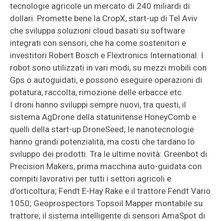
tecnologie agricole un mercato di 240 miliardi di
dollari. Promette bene la CropX, start-up di Tel Aviv
che sviluppa soluzioni cloud basati su software
integrati con sensori, che ha come sostenitori e
investitori Robert Bosch e Flextronics International. I
robot sono utilizzati in vari modi, su mezzi mobili con
Gps o autoguidati, e possono eseguire operazioni di
potatura, raccolta, rimozione delle erbacce etc.
I droni hanno sviluppi sempre nuovi, tra questi, il
sistema AgDrone della statunitense HoneyComb e
quelli della start-up DroneSeed; le nanotecnologie
hanno grandi potenzialità, ma costi che tardano lo
sviluppo dei prodotti. Tra le ultime novità: Greenbot di
Precision Makers, prima macchina auto-guidata con
compiti lavorativi per tutti i settori agricoli e
d’orticoltura; Fendt E-Hay Rake e il trattore Fendt Vario
1050; Geoprospectors Topsoil Mapper montabile su
trattore; il sistema intelligente di sensori AmaSpot di